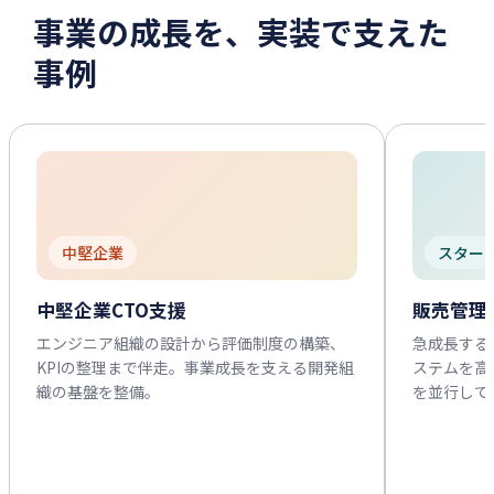
事業の成長を、実装で支えた
事例
中堅企業
スター
中堅企業CTO支援
販売管理
エンジニア組織の設計から評価制度の構築、
急成長する
KPIの整理まで伴走。事業成長を支える開発組
ステムを高
織の基盤を整備。
を並行して